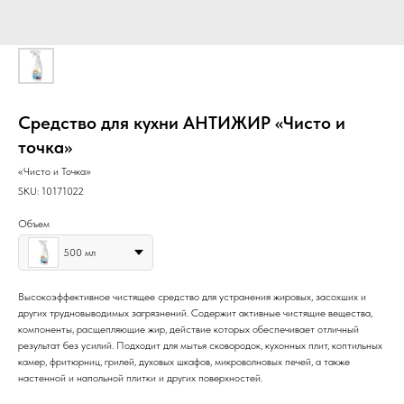
Средство для кухни АНТИЖИР «Чисто и
точка»
«Чисто и Точка»
SKU:
10171022
Объем
500 мл
Высокоэффективное чистящее средство для устранения жировых, засохших и
других трудновыводимых загрязнений. Содержит активные чистящие вещества,
компоненты, расщепляющие жир, действие которых обеспечивает отличный
результат без усилий. Подходит для мытья сковородок, кухонных плит, коптильных
камер, фритюрниц, грилей, духовых шкафов, микроволновых печей, а также
настенной и напольной плитки и других поверхностей.