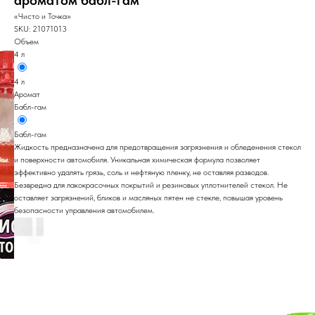
ароматом бабл-гам
«Чисто и Точка»
SKU:
21071013
Объем
4 л
4 л
Аромат
Бабл-гам
Бабл-гам
Жидкость предназначена для предотвращения загрязнения и обледенения стекол
и поверхности автомобиля. Уникальная химическая формула позволяет
эффективно удалять грязь, соль и нефтяную пленку, не оставляя разводов.
Безвредна для лакокрасочных покрытий и резиновых уплотнителей стекол. Не
оставляет загрязнений, бликов и масляных пятен не стекле, повышая уровень
безопасности управления автомобилем.